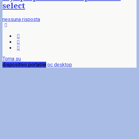
select
nessuna risposta
Torna su
dispositivo portatile
pc desktop