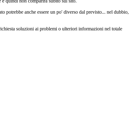
e quindi non comparirà subito sul sito.
o potrebbe anche essere un po' diverso dal previsto... nel dubbio,
chiesta soluzioni ai problemi o ulteriori informazioni nel totale