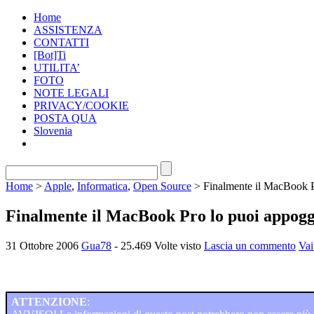
Home
ASSISTENZA
CONTATTI
[Bot]Ti
UTILITA’
FOTO
NOTE LEGALI
PRIVACY/COOKIE
POSTA QUA
Slovenia
Home
>
Apple
,
Informatica
,
Open Source
> Finalmente il MacBook Pr
Finalmente il MacBook Pro lo puoi appoggi
31 Ottobre 2006
Gua78
- 25.469 Volte visto
Lascia un commento
Vai
ATTENZIONE
: