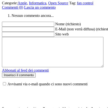
Categorie:
Apple
,
Informatica
,
Open Source
Tag:
fan control
Commenti (0)
Lascia un commento
Nessun commento ancora...
Nome (richiesto)
E-Mail (non verrà diffusa) (richies
Sito web
Abbonati al feed dei commenti
Avvisami via e-mail quando ci sono nuovi commenti