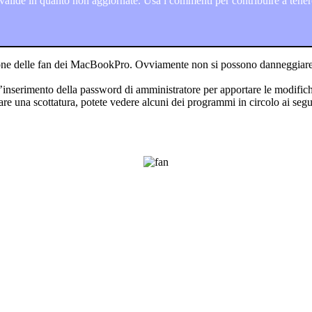
lide in quanto non aggiornate. Usa i commenti per contribuire a tenere
ne delle fan dei MacBookPro. Ovviamente non si possono danneggiare i 
l’inserimento della password di amministratore per apportare le modific
re una scottatura, potete vedere alcuni dei programmi in circolo ai segu