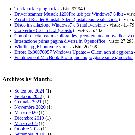
Trackback e pingback
- visto: 97.949
Driver scanner Mustek 1200Pro usb per Windows7 64bit
- vist
Acrobat Reader 8 install Silent (installazione silenziosa)
- visto
Disco installazione Windows7 e 8 multiversione
- visto: 41.479
Convertire Cxf in Dxf (catasto)
- visto: 35.432
Cambi scheda madre e allora devi prendere una nuova licenza 
Intestazione prima pagina diversa in Openoffice
- visto: 27.298
Winfile.jpg Rimuovere virus
- visto: 26.168
Errore 0x80070057 Windows Update – Client non si aggiorna
-
Finalmente il MacBook Pro lo puoi appoggiare sulle ginocchia
Archives by Month:
Settembre 2024
(1)
Febbraio 2022
(1)
Gennaio 2021
(1)
Novembre 2020
(1)
Marzo 2020
(1)
Dicembre 2019
(1)
Marzo 2019
(1)
Ottobre 2018
(1)
Settembre 2018
(1)