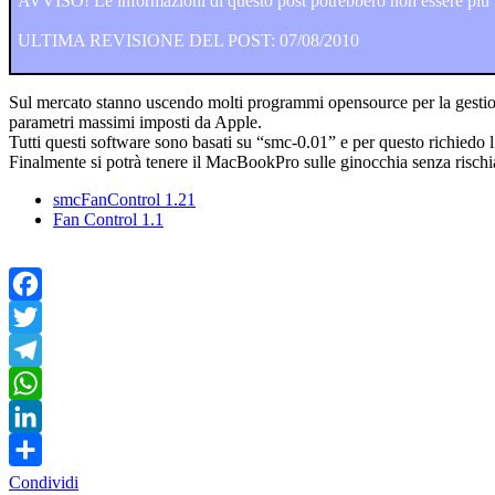
AVVISO! Le informazioni di questo post potrebbero non essere più va
ULTIMA REVISIONE DEL POST: 07/08/2010
Sul mercato stanno uscendo molti programmi opensource per la gestio
parametri massimi imposti da Apple.
Tutti questi software sono basati su “smc-0.01” e per questo richiedo 
Finalmente si potrà tenere il MacBookPro sulle ginocchia senza rischia
smcFanControl 1.21
Fan Control 1.1
Facebook
Twitter
Telegram
WhatsApp
LinkedIn
Condividi