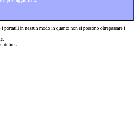
 il post aggiornato.
portatili in nessun modo in quanto non si possono oltrepassare i
he.
enti link: