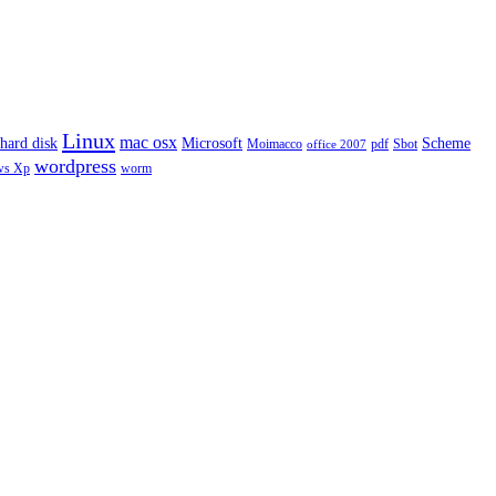
Linux
mac osx
hard disk
Microsoft
Scheme
Moimacco
pdf
Sbot
office 2007
wordpress
ws Xp
worm