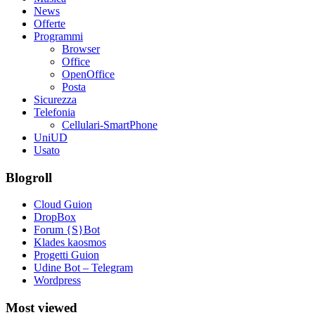
News
Offerte
Programmi
Browser
Office
OpenOffice
Posta
Sicurezza
Telefonia
Cellulari-SmartPhone
UniUD
Usato
Blogroll
Cloud Guion
DropBox
Forum {S}Bot
Klades kaosmos
Progetti Guion
Udine Bot – Telegram
Wordpress
Most viewed