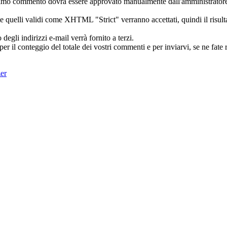
 primo commento dovrà essere approvato manualmente dall'amministratore 
quelli validi come XHTML "Strict" verranno accettati, quindi il risultat
li indirizzi e-mail verrà fornito a terzi.
 il conteggio del totale dei vostri commenti e per inviarvi, se ne fate ri
zer