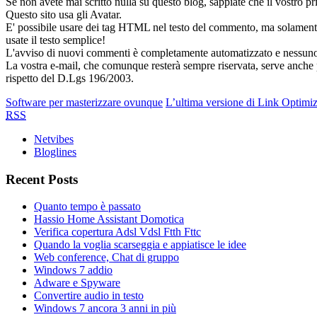
Se non avete mai scritto nulla su questo blog, sappiate che il vostro
Questo sito usa gli Avatar.
E' possibile usare dei tag HTML nel testo del commento, ma solamente 
usate il testo semplice!
L'avviso di nuovi commenti è completamente automatizzato e nessuno deg
La vostra e-mail, che comunque resterà sempre riservata, serve anche per
rispetto del D.Lgs 196/2003.
Software per masterizzare ovunque
L’ultima versione di Link Optimi
RSS
Netvibes
Bloglines
Recent Posts
Quanto tempo è passato
Hassio Home Assistant Domotica
Verifica copertura Adsl Vdsl Ftth Fttc
Quando la voglia scarseggia e appiatisce le idee
Web conference, Chat di gruppo
Windows 7 addio
Adware e Spyware
Convertire audio in testo
Windows 7 ancora 3 anni in più