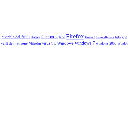
Firefox
g
facebook
cividale del friuli
driver
gpl
ferie
foto
firewall
firma digitale
Windows
windows 7
virus
valli del natisone
Videolan
Vlc
windows 2003
Windo