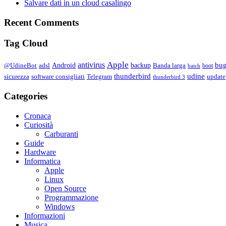
Salvare dati in un cloud casalingo
Recent Comments
Tag Cloud
Apple
antivirus
bu
Android
backup
@UdineBot
adsl
Banda larga
boot
batch
thunderbird
udine
sicurezza
software consigliati
Telegram
update
thunderbird 3
Categories
Cronaca
Curiosità
Carburanti
Guide
Hardware
Informatica
Apple
Linux
Open Source
Programmazione
Windows
Informazioni
Musica