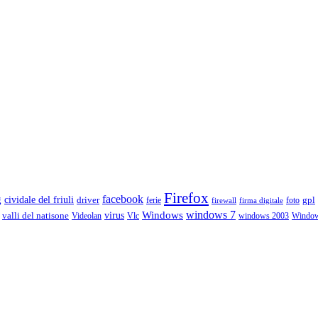
Firefox
g
facebook
cividale del friuli
driver
gpl
ferie
foto
firewall
firma digitale
Windows
windows 7
virus
valli del natisone
Videolan
Vlc
windows 2003
Windo