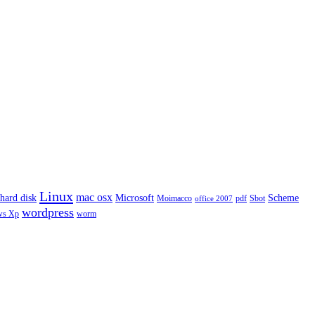
Linux
mac osx
hard disk
Microsoft
Scheme
Moimacco
pdf
Sbot
office 2007
wordpress
ws Xp
worm