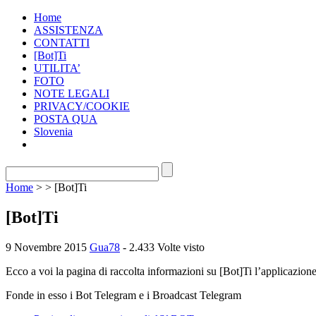
Home
ASSISTENZA
CONTATTI
[Bot]Ti
UTILITA’
FOTO
NOTE LEGALI
PRIVACY/COOKIE
POSTA QUA
Slovenia
Home
> > [Bot]Ti
[Bot]Ti
9 Novembre 2015
Gua78
- 2.433 Volte visto
Ecco a voi la pagina di raccolta informazioni su [Bot]Ti l’applicazion
Fonde in esso i Bot Telegram e i Broadcast Telegram