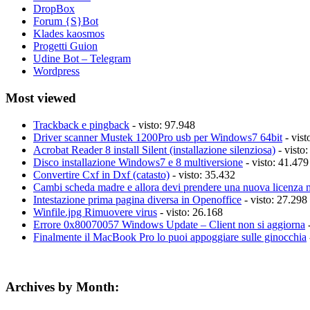
DropBox
Forum {S}Bot
Klades kaosmos
Progetti Guion
Udine Bot – Telegram
Wordpress
Most viewed
Trackback e pingback
- visto: 97.948
Driver scanner Mustek 1200Pro usb per Windows7 64bit
- vist
Acrobat Reader 8 install Silent (installazione silenziosa)
- visto
Disco installazione Windows7 e 8 multiversione
- visto: 41.479
Convertire Cxf in Dxf (catasto)
- visto: 35.432
Cambi scheda madre e allora devi prendere una nuova licenza 
Intestazione prima pagina diversa in Openoffice
- visto: 27.298
Winfile.jpg Rimuovere virus
- visto: 26.168
Errore 0x80070057 Windows Update – Client non si aggiorna
-
Finalmente il MacBook Pro lo puoi appoggiare sulle ginocchia
Archives by Month: