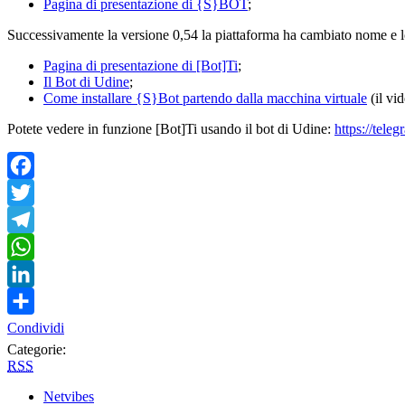
Pagina di presentazione di {S}BOT
;
Successivamente la versione 0,54 la piattaforma ha cambiato nome e lo
Pagina di presentazione di [Bot]Ti
;
Il Bot di Udine
;
Come installare {S}Bot partendo dalla macchina virtuale
(il vid
Potete vedere in funzione [Bot]Ti usando il bot di Udine:
https://tele
Facebook
Twitter
Telegram
WhatsApp
LinkedIn
Condividi
Categorie:
RSS
Netvibes