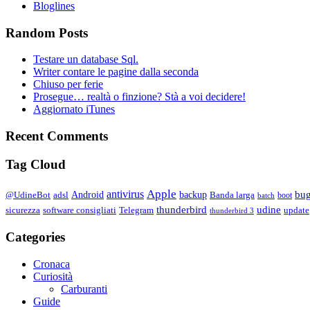
Bloglines
Random Posts
Testare un database Sql.
Writer contare le pagine dalla seconda
Chiuso per ferie
Prosegue… realtà o finzione? Stà a voi decidere!
Aggiornato iTunes
Recent Comments
Tag Cloud
Apple
antivirus
bu
Android
backup
@UdineBot
adsl
Banda larga
boot
batch
thunderbird
udine
sicurezza
software consigliati
Telegram
update
thunderbird 3
Categories
Cronaca
Curiosità
Carburanti
Guide