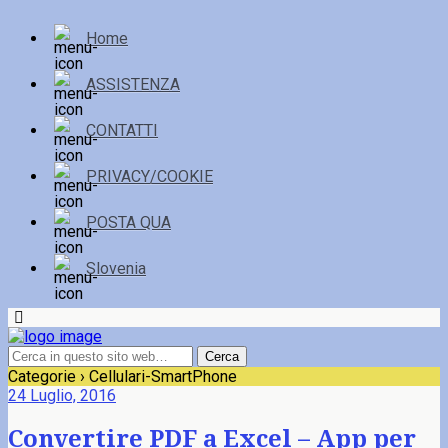
Home
ASSISTENZA
CONTATTI
PRIVACY/COOKIE
POSTA QUA
Slovenia
Categorie ›
Cellulari-SmartPhone
24 Luglio, 2016
Convertire PDF a Excel – App per