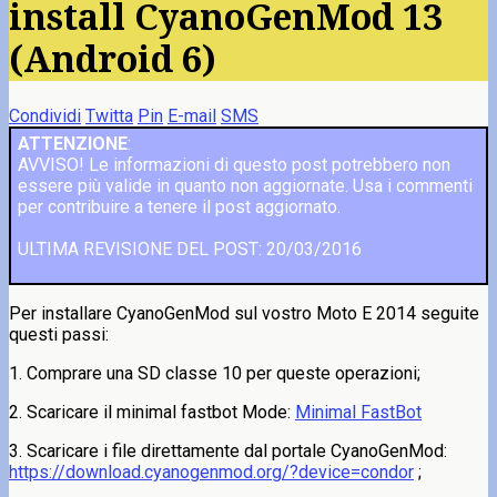
install CyanoGenMod 13
(Android 6)
Condividi
Twitta
Pin
E-mail
SMS
ATTENZIONE
:
AVVISO! Le informazioni di questo post potrebbero non
essere più valide in quanto non aggiornate. Usa i commenti
per contribuire a tenere il post aggiornato.
ULTIMA REVISIONE DEL POST: 20/03/2016
Per installare CyanoGenMod sul vostro Moto E 2014 seguite
questi passi:
1. Comprare una SD classe 10 per queste operazioni;
2. Scaricare il minimal fastbot Mode:
Minimal FastBot
3. Scaricare i file direttamente dal portale CyanoGenMod:
https://download.cyanogenmod.org/?device=condor
;