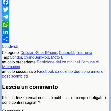
Facebook
Twitter
Telegram
WhatsApp
LinkedIn
Condividi
Categorie:
Cellulari-SmartPhone
,
Curiosità
,
Telefonia
Tag:
Condor
,
CyanoGenMod
,
Moto E
articolo precedente
Posizione dei cestini nel Comune di
Moimacco
articolo successivo
Facebook da quando due sono amici e i
post scambiati
Lascia un commento
Il tuo indirizzo email non sarà pubblicato.
I campi obbligatori
sono contrassegnati
*