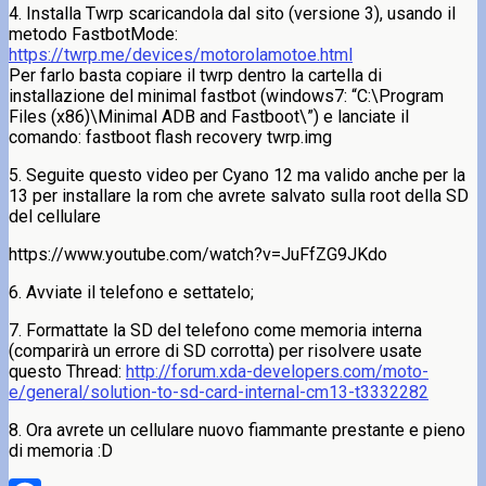
4. Installa Twrp scaricandola dal sito (versione 3), usando il
metodo FastbotMode:
https://twrp.me/devices/motorolamotoe.html
Per farlo basta copiare il twrp dentro la cartella di
installazione del minimal fastbot (windows7: “C:\Program
Files (x86)\Minimal ADB and Fastboot\”) e lanciate il
comando: fastboot flash recovery twrp.img
5. Seguite questo video per Cyano 12 ma valido anche per la
13 per installare la rom che avrete salvato sulla root della SD
del cellulare
https://www.youtube.com/watch?v=JuFfZG9JKdo
6. Avviate il telefono e settatelo;
7. Formattate la SD del telefono come memoria interna
(comparirà un errore di SD corrotta) per risolvere usate
questo Thread:
http://forum.xda-developers.com/moto-
e/general/solution-to-sd-card-internal-cm13-t3332282
8. Ora avrete un cellulare nuovo fiammante prestante e pieno
di memoria :D