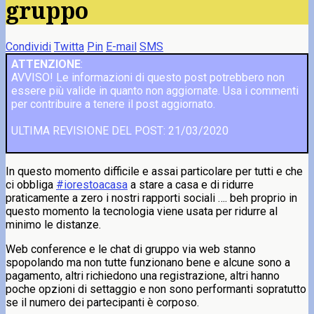
gruppo
Condividi
Twitta
Pin
E-mail
SMS
ATTENZIONE
:
AVVISO! Le informazioni di questo post potrebbero non
essere più valide in quanto non aggiornate. Usa i commenti
per contribuire a tenere il post aggiornato.
ULTIMA REVISIONE DEL POST: 21/03/2020
In questo momento difficile e assai particolare per tutti e che
ci obbliga
#iorestoacasa
a stare a casa e di ridurre
praticamente a zero i nostri rapporti sociali …. beh proprio in
questo momento la tecnologia viene usata per ridurre al
minimo le distanze.
Web conference e le chat di gruppo via web stanno
spopolando ma non tutte funzionano bene e alcune sono a
pagamento, altri richiedono una registrazione, altri hanno
poche opzioni di settaggio e non sono performanti sopratutto
se il numero dei partecipanti è corposo.