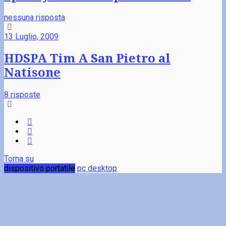
nessuna risposta
13 Luglio, 2009
HDSPA Tim A San Pietro al
Natisone
8 risposte
Torna su
dispositivo portatile
pc desktop