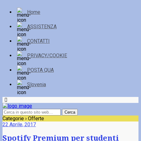
Home
ASSISTENZA
CONTATTI
PRIVACY/COOKIE
POSTA QUA
Slovenia
Categorie ›
Offerte
22 Aprile, 2017
Spotify Premium per studenti