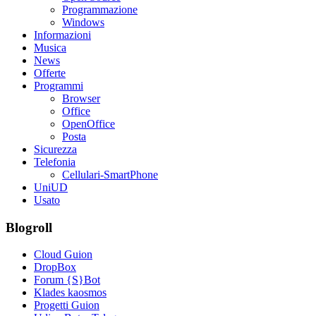
Programmazione
Windows
Informazioni
Musica
News
Offerte
Programmi
Browser
Office
OpenOffice
Posta
Sicurezza
Telefonia
Cellulari-SmartPhone
UniUD
Usato
Blogroll
Cloud Guion
DropBox
Forum {S}Bot
Klades kaosmos
Progetti Guion