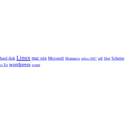
Linux
mac osx
hard disk
Microsoft
Scheme
Moimacco
pdf
Sbot
office 2007
wordpress
ws Xp
worm