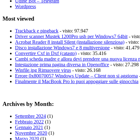
Udine Bot – Telegram
Wordpress
Most viewed
Trackback e pingback
- visto: 97.947
Driver scanner Mustek 1200Pro usb per Windows7 64bit
- vist
Acrobat Reader 8 install Silent (installazione silenziosa)
- visto
Disco installazione Windows7 e 8 multiversione
- visto: 41.479
Convertire Cxf in Dxf (catasto)
- visto: 35.416
Cambi scheda madre e allora devi prendere una nuova licenza 
Intestazione prima pagina diversa in Openoffice
- visto: 27.298
Winfile.jpg Rimuovere virus
- visto: 26.168
Errore 0x80070057 Windows Update – Client non si aggiorna
-
Finalmente il MacBook Pro lo puoi appoggiare sulle ginocchia
Archives by Month:
Settembre 2024
(1)
Febbraio 2022
(1)
Gennaio 2021
(1)
Novembre 2020
(1)
Marzo 2020
(1)