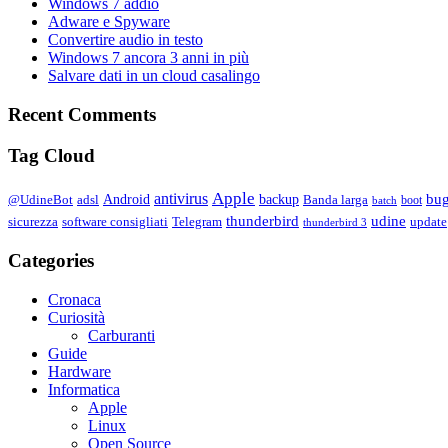
Windows 7 addio
Adware e Spyware
Convertire audio in testo
Windows 7 ancora 3 anni in più
Salvare dati in un cloud casalingo
Recent Comments
Tag Cloud
Apple
antivirus
bu
Android
backup
@UdineBot
adsl
Banda larga
boot
batch
thunderbird
udine
sicurezza
software consigliati
Telegram
update
thunderbird 3
Categories
Cronaca
Curiosità
Carburanti
Guide
Hardware
Informatica
Apple
Linux
Open Source