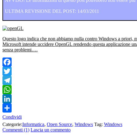
AVVISO! Le informazioni di questo post potrebbero non essere più va
ULTIMA REVISIONE DEL POST: 14/03/2011
Questo logo indica che non abbiamo nulla contro Windows a priori, 
Microsoft intende uccidere OpenGL rendendo questa applicazione una 
senza problemi….
Facebook
Twitter
Telegram
WhatsApp
LinkedIn
Condividi
Categorie:
Informatica
,
Open Source
,
Windows
Tag:
Windows
Commenti (1)
Lascia un commento