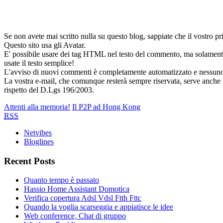
Se non avete mai scritto nulla su questo blog, sappiate che il vostro
Questo sito usa gli Avatar.
E' possibile usare dei tag HTML nel testo del commento, ma solamente 
usate il testo semplice!
L'avviso di nuovi commenti è completamente automatizzato e nessuno deg
La vostra e-mail, che comunque resterà sempre riservata, serve anche per
rispetto del D.Lgs 196/2003.
Attenti alla memoria!
Il P2P ad Hong Kong
RSS
Netvibes
Bloglines
Recent Posts
Quanto tempo è passato
Hassio Home Assistant Domotica
Verifica copertura Adsl Vdsl Ftth Fttc
Quando la voglia scarseggia e appiatisce le idee
Web conference, Chat di gruppo