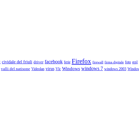
Firefox
g
facebook
cividale del friuli
driver
gpl
ferie
foto
firewall
firma digitale
Windows
windows 7
virus
valli del natisone
Videolan
Vlc
windows 2003
Windo