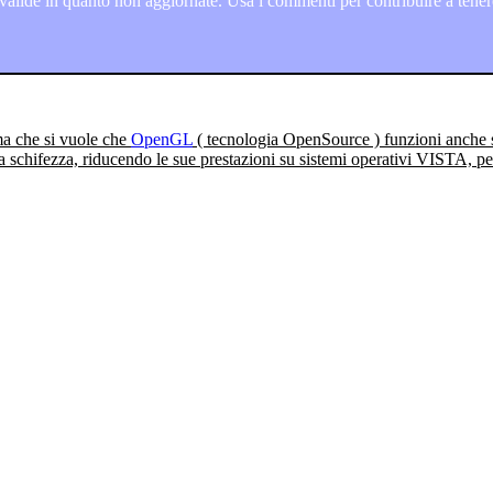
lide in quanto non aggiornate. Usa i commenti per contribuire a tenere
ma che si vuole che
OpenGL
( tecnologia OpenSource ) funzioni anche 
schifezza, riducendo le sue prestazioni su sistemi operativi VISTA, 