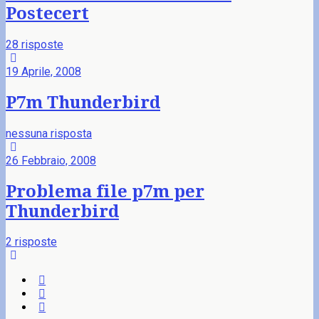
Postecert
28 risposte
19 Aprile, 2008
P7m Thunderbird
nessuna risposta
26 Febbraio, 2008
Problema file p7m per
Thunderbird
2 risposte