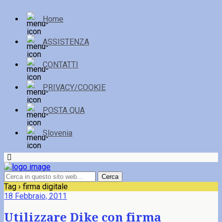
Home
ASSISTENZA
CONTATTI
PRIVACY/COOKIE
POSTA QUA
Slovenia
Tag › firma digitale
18 Febbraio, 2011
Utilizzare Dike con firma