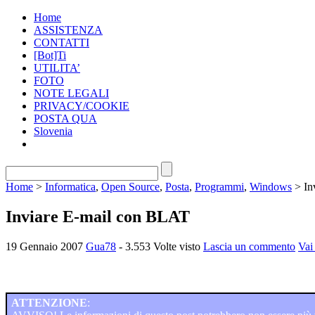
Home
ASSISTENZA
CONTATTI
[Bot]Ti
UTILITA’
FOTO
NOTE LEGALI
PRIVACY/COOKIE
POSTA QUA
Slovenia
Home
>
Informatica
,
Open Source
,
Posta
,
Programmi
,
Windows
> In
Inviare E-mail con BLAT
19 Gennaio 2007
Gua78
- 3.553 Volte visto
Lascia un commento
Vai
ATTENZIONE
: