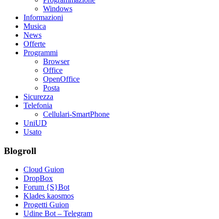
Windows
Informazioni
Musica
News
Offerte
Programmi
Browser
Office
OpenOffice
Posta
Sicurezza
Telefonia
Cellulari-SmartPhone
UniUD
Usato
Blogroll
Cloud Guion
DropBox
Forum {S}Bot
Klades kaosmos
Progetti Guion
Udine Bot – Telegram