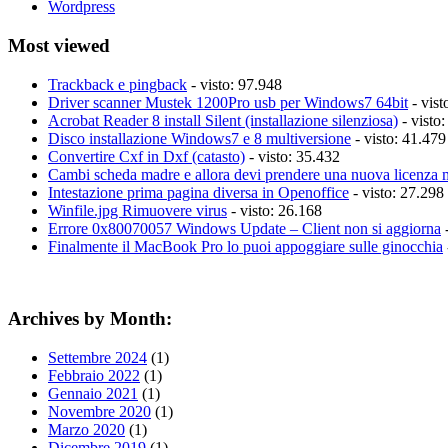
Wordpress
Most viewed
Trackback e pingback
- visto: 97.948
Driver scanner Mustek 1200Pro usb per Windows7 64bit
- vist
Acrobat Reader 8 install Silent (installazione silenziosa)
- visto
Disco installazione Windows7 e 8 multiversione
- visto: 41.479
Convertire Cxf in Dxf (catasto)
- visto: 35.432
Cambi scheda madre e allora devi prendere una nuova licenza 
Intestazione prima pagina diversa in Openoffice
- visto: 27.298
Winfile.jpg Rimuovere virus
- visto: 26.168
Errore 0x80070057 Windows Update – Client non si aggiorna
-
Finalmente il MacBook Pro lo puoi appoggiare sulle ginocchia
Archives by Month:
Settembre 2024
(1)
Febbraio 2022
(1)
Gennaio 2021
(1)
Novembre 2020
(1)
Marzo 2020
(1)
Dicembre 2019
(1)