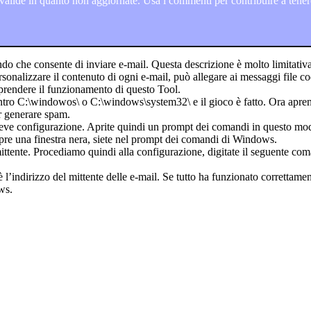
lide in quanto non aggiornate. Usa i commenti per contribuire a tenere
do che consente di inviare e-mail. Questa descrizione è molto limitativa
sonalizzare il contenuto di ogni e-mail, può allegare ai messaggi file c
pprendere il funzionamento di questo Tool.
entro C:\windowos\ o C:\windows\system32\ e il gioco è fatto. Ora aprend
er generare spam.
breve configurazione. Aprite quindi un prompt dei comandi in questo mo
apre una finestra nera, siete nel prompt dei comandi di Windows.
ittente. Procediamo quindi alla configurazione, digitate il seguente co
 l’indirizzo del mittente delle e-mail. Se tutto ha funzionato correttam
ws.