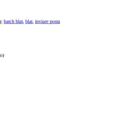
g:
batch blat
,
blat
,
inviare posta
to)