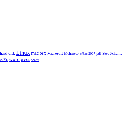
Linux
mac osx
hard disk
Microsoft
Scheme
Moimacco
pdf
Sbot
office 2007
wordpress
ws Xp
worm