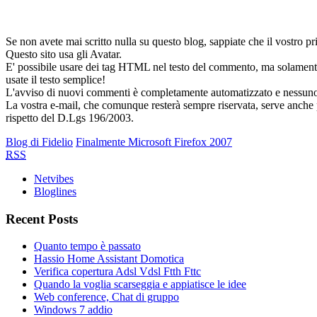
Se non avete mai scritto nulla su questo blog, sappiate che il vostro
Questo sito usa gli Avatar.
E' possibile usare dei tag HTML nel testo del commento, ma solamente 
usate il testo semplice!
L'avviso di nuovi commenti è completamente automatizzato e nessuno deg
La vostra e-mail, che comunque resterà sempre riservata, serve anche per
rispetto del D.Lgs 196/2003.
Blog di Fidelio
Finalmente Microsoft Firefox 2007
RSS
Netvibes
Bloglines
Recent Posts
Quanto tempo è passato
Hassio Home Assistant Domotica
Verifica copertura Adsl Vdsl Ftth Fttc
Quando la voglia scarseggia e appiatisce le idee
Web conference, Chat di gruppo
Windows 7 addio