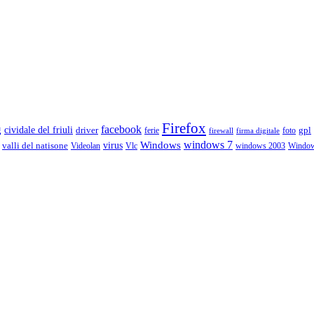
Firefox
g
facebook
cividale del friuli
driver
gpl
ferie
foto
firewall
firma digitale
Windows
windows 7
virus
valli del natisone
Videolan
Vlc
windows 2003
Windo