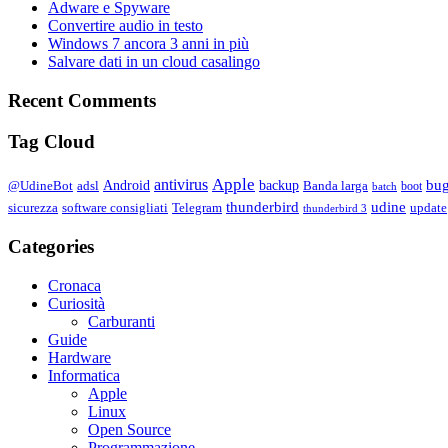
Adware e Spyware
Convertire audio in testo
Windows 7 ancora 3 anni in più
Salvare dati in un cloud casalingo
Recent Comments
Tag Cloud
Apple
antivirus
bu
Android
backup
@UdineBot
adsl
Banda larga
boot
batch
thunderbird
udine
sicurezza
software consigliati
Telegram
update
thunderbird 3
Categories
Cronaca
Curiosità
Carburanti
Guide
Hardware
Informatica
Apple
Linux
Open Source
Programmazione