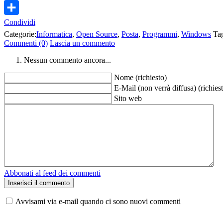
LinkedIn
Condividi
Categorie:
Informatica
,
Open Source
,
Posta
,
Programmi
,
Windows
Ta
Commenti (0)
Lascia un commento
Nessun commento ancora...
Nome (richiesto)
E-Mail (non verrà diffusa) (richies
Sito web
Abbonati al feed dei commenti
Avvisami via e-mail quando ci sono nuovi commenti