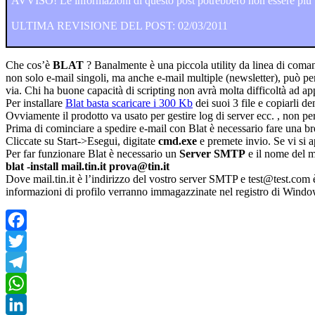
AVVISO! Le informazioni di questo post potrebbero non essere più va
ULTIMA REVISIONE DEL POST: 02/03/2011
Che cos’è
BLAT
? Banalmente è una piccola utility da linea di coman
non solo e-mail singoli, ma anche e-mail multiple (newsletter), può per
via. Chi ha buone capacità di scripting non avrà molta difficoltà ad a
Per installare
Blat basta scaricare i 300 Kb
dei suoi 3 file e copiarli d
Ovviamente il prodotto va usato per gestire log di server ecc. , non p
Prima di cominciare a spedire e-mail con Blat è necessario fare una 
Cliccate su Start->Esegui, digitate
cmd.exe
e premete invio. Se vi si 
Per far funzionare Blat è necessario un
Server SMTP
e il nome del m
blat -install mail.tin.it prova@tin.it
Dove mail.tin.it è l’indirizzo del vostro server SMTP e test@test.com è
informazioni di profilo verranno immagazzinate nel registro di Windo
Facebook
Twitter
Telegram
WhatsApp