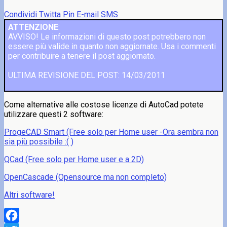
Condividi
Twitta
Pin
E-mail
SMS
ATTENZIONE
:
AVVISO! Le informazioni di questo post potrebbero non
essere più valide in quanto non aggiornate. Usa i commenti
per contribuire a tenere il post aggiornato.
ULTIMA REVISIONE DEL POST: 14/03/2011
Come alternative alle costose licenze di AutoCad potete
utilizzare questi 2 software:
ProgeCAD Smart (Free solo per Home user -Ora sembra non
sia più possibile :( )
QCad (Free solo per Home user e a 2D)
OpenCascade (Opensource ma non completo)
Altri software!