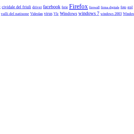
Firefox
g
facebook
cividale del friuli
driver
gpl
ferie
foto
firewall
firma digitale
Windows
windows 7
virus
valli del natisone
Videolan
Vlc
windows 2003
Windo