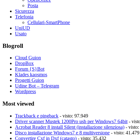
Posta
Sicurezza
Telefonia
Cellulari-SmartPhone
UniUD
Usato
Blogroll
Cloud Guion
DropBox
Forum {S}Bot
Klades kaosmos
Progetti Guion
Udine Bot – Telegram
Wordpress
Most viewed
Trackback e pingback
- visto: 97.949
Driver scanner Mustek 1200Pro usb per Windows7 64bit
- vist
Acrobat Reader 8 install Silent (installazione silenziosa)
- visto
Disco installazione Windows7 e 8 multiversione
- visto: 41.479
Convertire Cxf in Dxf (catasto)
- visto: 35.432