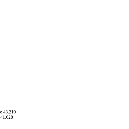
o: 43.210
: 41.628