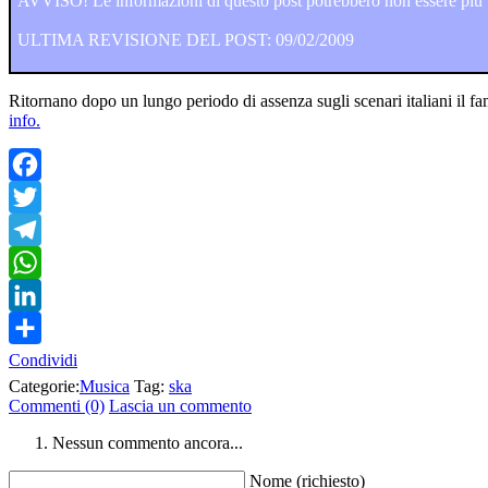
AVVISO! Le informazioni di questo post potrebbero non essere più va
ULTIMA REVISIONE DEL POST: 09/02/2009
Ritornano dopo un lungo periodo di assenza sugli scenari italiani il
info.
Facebook
Twitter
Telegram
WhatsApp
LinkedIn
Condividi
Categorie:
Musica
Tag:
ska
Commenti (0)
Lascia un commento
Nessun commento ancora...
Nome (richiesto)