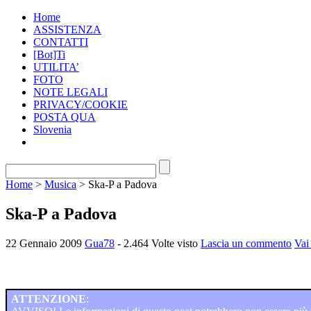
Home
ASSISTENZA
CONTATTI
[Bot]Ti
UTILITA’
FOTO
NOTE LEGALI
PRIVACY/COOKIE
POSTA QUA
Slovenia
Home
>
Musica
> Ska-P a Padova
Ska-P a Padova
22 Gennaio 2009
Gua78
- 2.464 Volte visto
Lascia un commento
Vai
ATTENZIONE
: