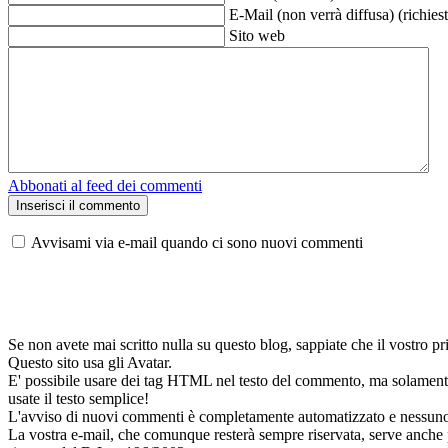
E-Mail (non verrà diffusa) (richies
Sito web
Abbonati al feed dei commenti
Avvisami via e-mail quando ci sono nuovi commenti
Se non avete mai scritto nulla su questo blog, sappiate che il vostro
Questo sito usa gli Avatar.
E' possibile usare dei tag HTML nel testo del commento, ma solamente 
usate il testo semplice!
L'avviso di nuovi commenti è completamente automatizzato e nessuno deg
La vostra e-mail, che comunque resterà sempre riservata, serve anche per