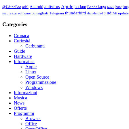
Apple
antivirus
bu
Android
backup
@UdineBot
adsl
Banda larga
boot
batch
thunderbird
udine
sicurezza
software consigliati
Telegram
update
thunderbird 3
Categories
Cronaca
Curiosità
Carburanti
Guide
Hardware
Informatica
Apple
Linux
Open Source
Programmazione
Windows
Informazioni
Musica
News
Offerte
Programmi
Browser
Office
OpenOffice