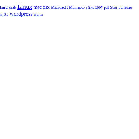
Linux
mac osx
hard disk
Microsoft
Scheme
Moimacco
pdf
Sbot
office 2007
wordpress
ws Xp
worm