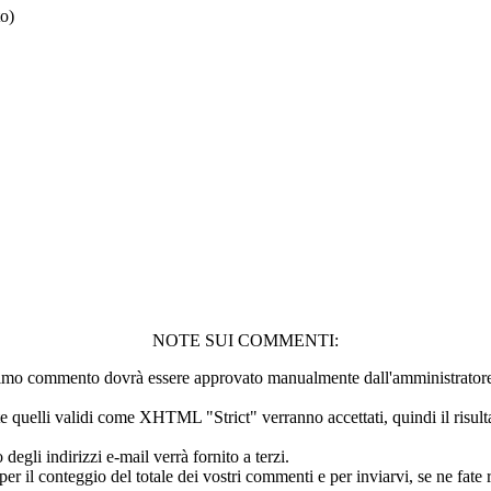
to)
NOTE SUI COMMENTI:
 primo commento dovrà essere approvato manualmente dall'amministratore 
quelli validi come XHTML "Strict" verranno accettati, quindi il risultat
li indirizzi e-mail verrà fornito a terzi.
 il conteggio del totale dei vostri commenti e per inviarvi, se ne fate ri