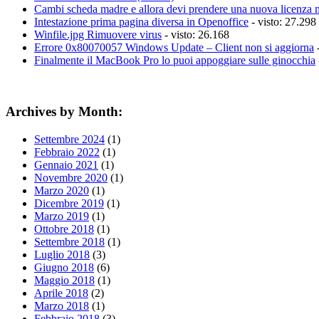
Cambi scheda madre e allora devi prendere una nuova licenza 
Intestazione prima pagina diversa in Openoffice
- visto: 27.298
Winfile.jpg Rimuovere virus
- visto: 26.168
Errore 0x80070057 Windows Update – Client non si aggiorna
-
Finalmente il MacBook Pro lo puoi appoggiare sulle ginocchia
Archives by Month:
Settembre 2024
(1)
Febbraio 2022
(1)
Gennaio 2021
(1)
Novembre 2020
(1)
Marzo 2020
(1)
Dicembre 2019
(1)
Marzo 2019
(1)
Ottobre 2018
(1)
Settembre 2018
(1)
Luglio 2018
(3)
Giugno 2018
(6)
Maggio 2018
(1)
Aprile 2018
(2)
Marzo 2018
(1)
Febbraio 2018
(3)