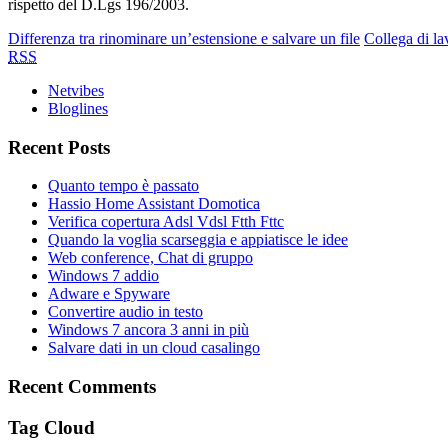
rispetto del D.Lgs 196/2003.
Differenza tra rinominare un’estensione e salvare un file
Collega di la
RSS
Netvibes
Bloglines
Recent Posts
Quanto tempo è passato
Hassio Home Assistant Domotica
Verifica copertura Adsl Vdsl Ftth Fttc
Quando la voglia scarseggia e appiatisce le idee
Web conference, Chat di gruppo
Windows 7 addio
Adware e Spyware
Convertire audio in testo
Windows 7 ancora 3 anni in più
Salvare dati in un cloud casalingo
Recent Comments
Tag Cloud