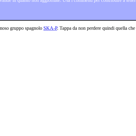
lide in quanto non aggiornate. Usa i commenti per contribuire a tenere
 famoso gruppo spagnolo
SKA-P
. Tappa da non perdere quindi quella che