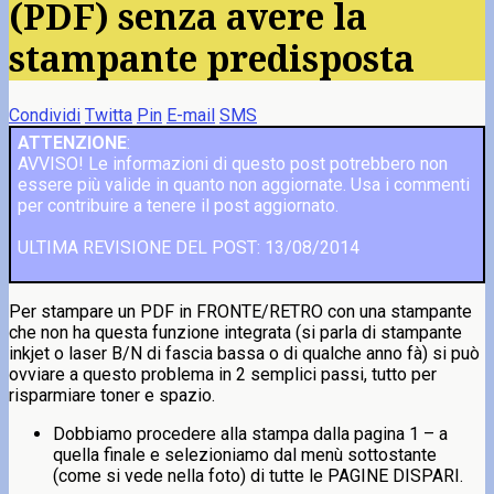
(PDF) senza avere la
stampante predisposta
Condividi
Twitta
Pin
E-mail
SMS
ATTENZIONE
:
AVVISO! Le informazioni di questo post potrebbero non
essere più valide in quanto non aggiornate. Usa i commenti
per contribuire a tenere il post aggiornato.
ULTIMA REVISIONE DEL POST: 13/08/2014
Per stampare un PDF in FRONTE/RETRO con una stampante
che non ha questa funzione integrata (si parla di stampante
inkjet o laser B/N di fascia bassa o di qualche anno fà) si può
ovviare a questo problema in 2 semplici passi, tutto per
risparmiare toner e spazio.
Dobbiamo procedere alla stampa dalla pagina 1 – a
quella finale e selezioniamo dal menù sottostante
(come si vede nella foto) di tutte le PAGINE DISPARI.