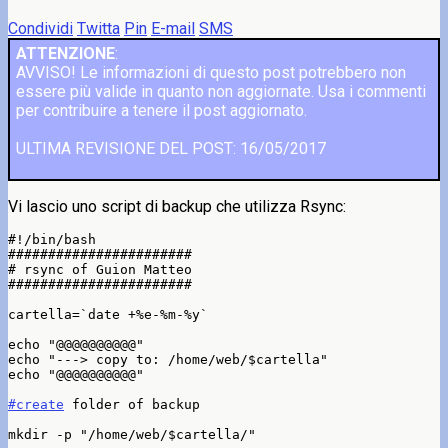
Condividi
Twitta
Pin
E-mail
SMS
ATTENZIONE
:
AVVISO! Le informazioni di questo post potrebbero non
essere più valide in quanto non aggiornate. Usa i commenti
per contribuire a tenere il post aggiornato.
ULTIMA REVISIONE DEL POST: 16/05/2017
Vi lascio uno script di backup che utilizza Rsync:
#!/bin/bash

#######################

# rsync of Guion Matteo

#######################

cartella=`date +%e-%m-%y`

echo "@@@@@@@@@@"

echo "---> copy to: /home/web/$cartella"

echo "@@@@@@@@@@"

#create
 folder of backup

mkdir -p "/home/web/$cartella/"
