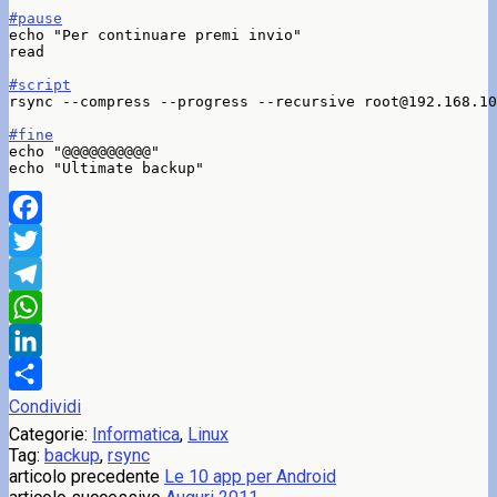
#pause
echo "Per continuare premi invio"

read

#script
rsync --compress --progress --recursive root@192.168.10
#fine
echo "@@@@@@@@@@"

Facebook
Twitter
Telegram
WhatsApp
LinkedIn
Condividi
Categorie:
Informatica
,
Linux
Tag:
backup
,
rsync
articolo precedente
Le 10 app per Android