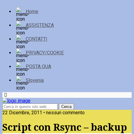
Home
ASSISTENZA
CONTATTI
PRIVACY/COOKIE
POSTA QUA
Slovenia
22 Dicembre, 2011 • nessun commento
Script con Rsync – backup