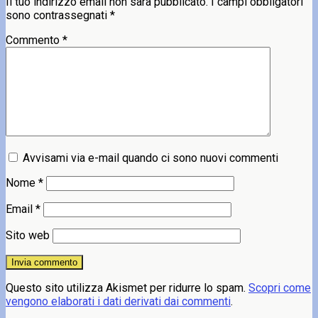
Il tuo indirizzo email non sarà pubblicato.
I campi obbligatori
sono contrassegnati
*
Commento
*
Avvisami via e-mail quando ci sono nuovi commenti
Nome
*
Email
*
Sito web
Questo sito utilizza Akismet per ridurre lo spam.
Scopri come
vengono elaborati i dati derivati dai commenti
.