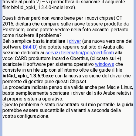
trovate al punto 2) – vi permetterà di scaricare il seguente
file: bit4id_xpki_1.3.4.0-insiel.exe).
Questi driver però non vanno bene per i nuovi chipset OT
2015, dicitura che compare sulle nuove tessere prodotte da
Postecom, come potete vedere nella foto accanto, pertanto
come risolvere il problema?
Beh semplice basta installare i
driver
(una nuova versione del
software
Bit4ID
) che potete reperire sul sito di Aruba alla
sezione dedicata ai
servizi telematici/pec/certificati
alla
voce: CARD produttore Incard e Oberthur, (cliccate sul +)
scaricate il software per sistema operativo
windows
che
consiste in un file zip con all’interno oltre alle guide il file
bit4id_xpki_1.3.6.9.exe
con la nuova versione del driver che
permette di gestire pure questi Chipset.
La procedura indicata penso sia valida anche per Mac e Linux,
basta semplicemente scaricare i driver dal sito Aruba relativi
al proprio sistema operativo.
Questo problema è stato riscontrato sul mio portatile, la guida
potrebbe essere suscettibile di varianti a seconda della
vostra configurazione.