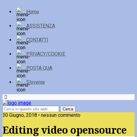
Home
ASSISTENZA
CONTATTI
PRIVACY/COOKIE
POSTA QUA
Slovenia
30 Giugno, 2018 • nessun commento
Editing video opensource