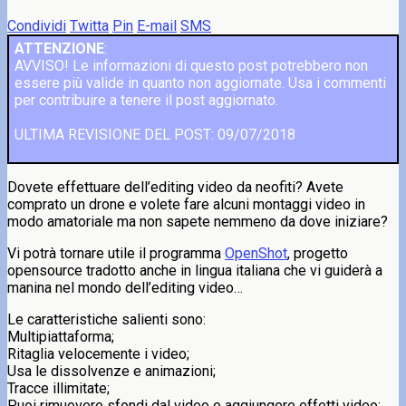
Condividi
Twitta
Pin
E-mail
SMS
ATTENZIONE
:
AVVISO! Le informazioni di questo post potrebbero non
essere più valide in quanto non aggiornate. Usa i commenti
per contribuire a tenere il post aggiornato.
ULTIMA REVISIONE DEL POST: 09/07/2018
Dovete effettuare dell’editing video da neofiti? Avete
comprato un drone e volete fare alcuni montaggi video in
modo amatoriale ma non sapete nemmeno da dove iniziare?
Vi potrà tornare utile il programma
OpenShot
, progetto
opensource tradotto anche in lingua italiana che vi guiderà a
manina nel mondo dell’editing video…
Le caratteristiche salienti sono:
Multipiattaforma;
Ritaglia velocemente i video;
Usa le dissolvenze e animazioni;
Tracce illimitate;
Puoi rimuovere sfondi dal video o aggiungere effetti video;