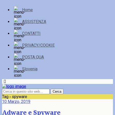
Home
ASSISTENZA
CONTATTI
PRIVACY/COOKIE
POSTA QUA
Slovenia
Tag › spyware
10 Marzo, 2019
Adware e Spyware