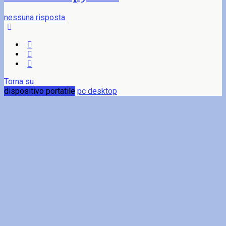
nessuna risposta
Torna su
dispositivo portatile
pc desktop