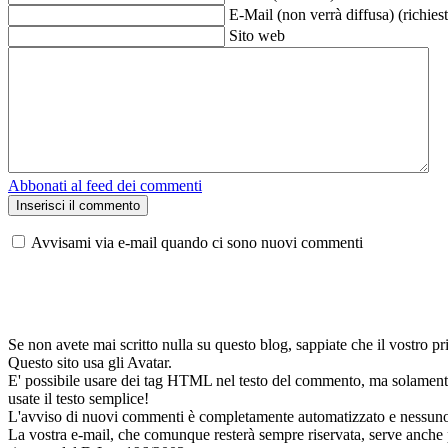
E-Mail (non verrà diffusa) (richies
Sito web
Abbonati al feed dei commenti
Avvisami via e-mail quando ci sono nuovi commenti
Se non avete mai scritto nulla su questo blog, sappiate che il vostro
Questo sito usa gli Avatar.
E' possibile usare dei tag HTML nel testo del commento, ma solamente 
usate il testo semplice!
L'avviso di nuovi commenti è completamente automatizzato e nessuno deg
La vostra e-mail, che comunque resterà sempre riservata, serve anche per