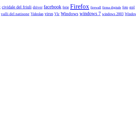
Firefox
g
facebook
cividale del friuli
driver
gpl
ferie
foto
firewall
firma digitale
Windows
windows 7
virus
valli del natisone
Videolan
Vlc
windows 2003
Windo