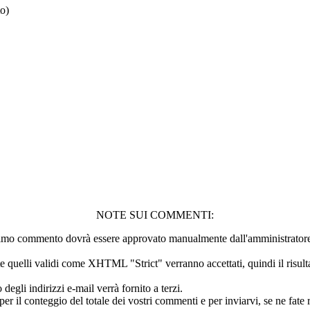
to)
NOTE SUI COMMENTI:
 primo commento dovrà essere approvato manualmente dall'amministratore 
quelli validi come XHTML "Strict" verranno accettati, quindi il risultat
li indirizzi e-mail verrà fornito a terzi.
 il conteggio del totale dei vostri commenti e per inviarvi, se ne fate ri