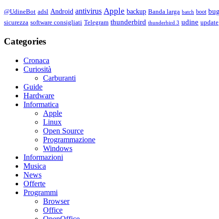
Apple
antivirus
bu
Android
backup
@UdineBot
adsl
Banda larga
boot
batch
thunderbird
udine
sicurezza
software consigliati
Telegram
update
thunderbird 3
Categories
Cronaca
Curiosità
Carburanti
Guide
Hardware
Informatica
Apple
Linux
Open Source
Programmazione
Windows
Informazioni
Musica
News
Offerte
Programmi
Browser
Office
OpenOffice