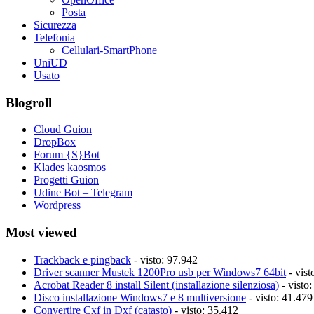
Posta
Sicurezza
Telefonia
Cellulari-SmartPhone
UniUD
Usato
Blogroll
Cloud Guion
DropBox
Forum {S}Bot
Klades kaosmos
Progetti Guion
Udine Bot – Telegram
Wordpress
Most viewed
Trackback e pingback
- visto: 97.942
Driver scanner Mustek 1200Pro usb per Windows7 64bit
- vist
Acrobat Reader 8 install Silent (installazione silenziosa)
- visto
Disco installazione Windows7 e 8 multiversione
- visto: 41.479
Convertire Cxf in Dxf (catasto)
- visto: 35.412