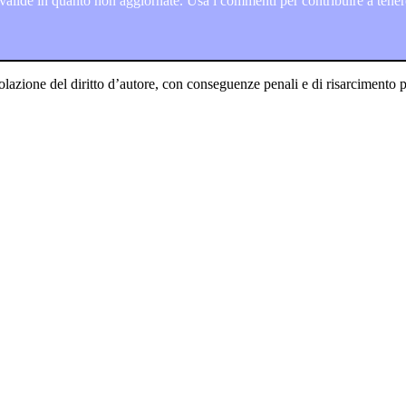
lide in quanto non aggiornate. Usa i commenti per contribuire a tenere
olazione del diritto d’autore, con conseguenze penali e di risarcimento pe