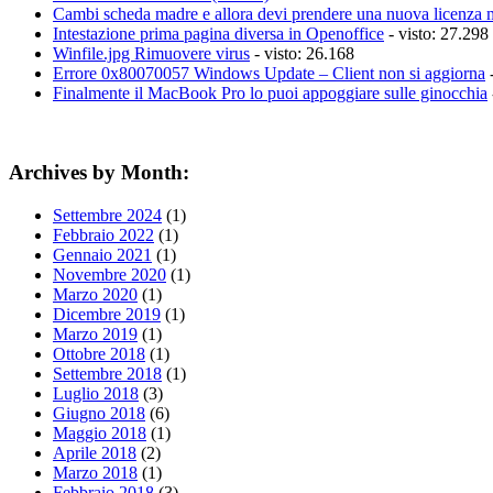
Cambi scheda madre e allora devi prendere una nuova licenza 
Intestazione prima pagina diversa in Openoffice
- visto: 27.298
Winfile.jpg Rimuovere virus
- visto: 26.168
Errore 0x80070057 Windows Update – Client non si aggiorna
-
Finalmente il MacBook Pro lo puoi appoggiare sulle ginocchia
Archives by Month:
Settembre 2024
(1)
Febbraio 2022
(1)
Gennaio 2021
(1)
Novembre 2020
(1)
Marzo 2020
(1)
Dicembre 2019
(1)
Marzo 2019
(1)
Ottobre 2018
(1)
Settembre 2018
(1)
Luglio 2018
(3)
Giugno 2018
(6)
Maggio 2018
(1)
Aprile 2018
(2)
Marzo 2018
(1)
Febbraio 2018
(3)