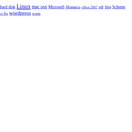
Linux
mac osx
hard disk
Microsoft
Scheme
Moimacco
pdf
Sbot
office 2007
wordpress
ws Xp
worm