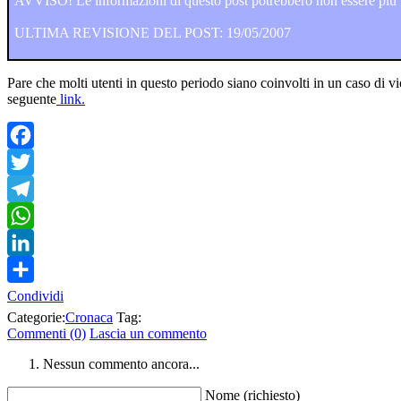
AVVISO! Le informazioni di questo post potrebbero non essere più va
ULTIMA REVISIONE DEL POST: 19/05/2007
Pare che molti utenti in questo periodo siano coinvolti in un caso di vi
seguente
link.
Facebook
Twitter
Telegram
WhatsApp
LinkedIn
Condividi
Categorie:
Cronaca
Tag:
Commenti (0)
Lascia un commento
Nessun commento ancora...
Nome (richiesto)