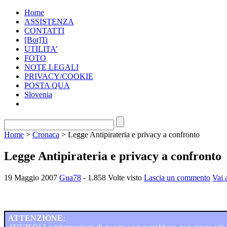
Home
ASSISTENZA
CONTATTI
[Bot]Ti
UTILITA’
FOTO
NOTE LEGALI
PRIVACY/COOKIE
POSTA QUA
Slovenia
Home
>
Cronaca
> Legge Antipirateria e privacy a confronto
Legge Antipirateria e privacy a confronto
19 Maggio 2007
Gua78
- 1.858 Volte visto
Lascia un commento
Vai 
ATTENZIONE
: