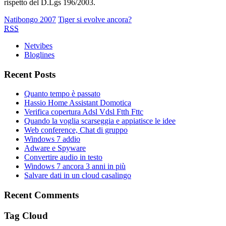
rispetto del D.Lgs 196/2003.
Natibongo 2007
Tiger si evolve ancora?
RSS
Netvibes
Bloglines
Recent Posts
Quanto tempo è passato
Hassio Home Assistant Domotica
Verifica copertura Adsl Vdsl Ftth Fttc
Quando la voglia scarseggia e appiatisce le idee
Web conference, Chat di gruppo
Windows 7 addio
Adware e Spyware
Convertire audio in testo
Windows 7 ancora 3 anni in più
Salvare dati in un cloud casalingo
Recent Comments
Tag Cloud