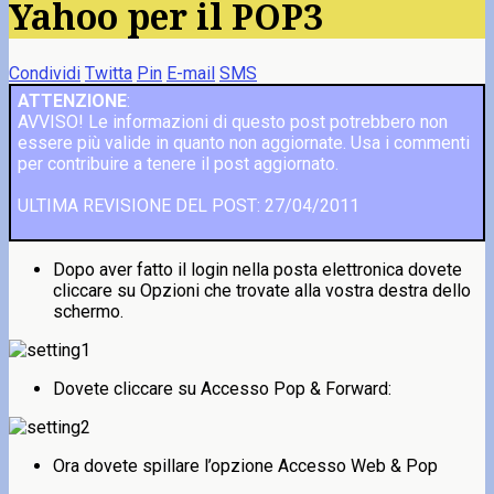
Yahoo per il POP3
Condividi
Twitta
Pin
E-mail
SMS
ATTENZIONE
:
AVVISO! Le informazioni di questo post potrebbero non
essere più valide in quanto non aggiornate. Usa i commenti
per contribuire a tenere il post aggiornato.
ULTIMA REVISIONE DEL POST: 27/04/2011
Dopo aver fatto il login nella posta elettronica dovete
cliccare su Opzioni che trovate alla vostra destra dello
schermo.
Dovete cliccare su Accesso Pop & Forward:
Ora dovete spillare l’opzione Accesso Web & Pop