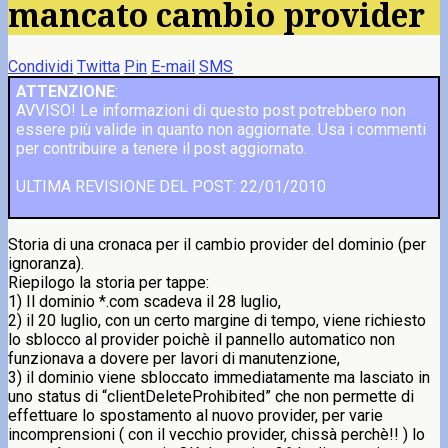
mancato cambio provider
Condividi
Twitta
Pin
E-mail
SMS
ATTENZIONE
:
AVVISO! Le informazioni di questo post potrebbero non
essere più valide in quanto non aggiornate. Usa i commenti
per contribuire a tenere il post aggiornato.
ULTIMA REVISIONE DEL POST: 22/01/2010
Storia di una cronaca per il cambio provider del dominio (per
ignoranza).
Riepilogo la storia per tappe:
1) Il dominio *.com scadeva il 28 luglio,
2) il 20 luglio, con un certo margine di tempo, viene richiesto
lo sblocco al provider poichè il pannello automatico non
funzionava a dovere per lavori di manutenzione,
3) il dominio viene sbloccato immediatamente ma lasciato in
uno status di “
clientDeleteProhibited” che non permette di
effettuare lo spostamento al nuovo provider
, per varie
incomprensioni ( con il vecchio provider, chissà perchè!! ) lo