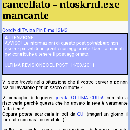
cancellato – ntoskrnl.exe
mancante
Condividi
Twitta
Pin
E-mail
SMS
ATTENZIONE
:
AVVISO! Le informazioni di questo post potrebbero non
essere più valide in quanto non aggiornate. Usa i commenti
per contribuire a tenere il post aggiornato.
ULTIMA REVISIONE DEL POST: 14/03/2011
Vi siete trovati nella situazione che il vostro server o pc non
sia più avviabile per un sacco di motivi?
Vi consiglio di leggervi
questa OTTIMA GUIDA
, non stò a
riscriverla perchè questa che ho trovato in rete è veramente
fatta bene!
Oppure potete scaricarla in pdf da
QUI
(magari un giorno il
loro sito non sarà più visibile :( )
Inoltre se avete tempo vi suggerisco di leggere queste