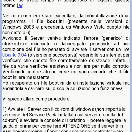
ottime
faq
.
Nel mio caso era stato cancellato, da un’installazione di un
programma, il file
boot.ini
(presente nelle versioni di
Windows 2003 e precedenti, da Windows Vista questo file
non eiste più).
Avviando il Server veniva indicato l’errore “generico” di
ntoskrnl.exe mancante o danneggiato, pensando ad una
corruzione del file ho pensato di avviare il server con un live
Ubuntu 9.04
(o versione successiva) reperibile su internet per
verificare che questo file correttamente esistesse. Infatti il
file da varie verifiche esisteva e non era per nulla corrotto.
Verificando inoltre alcune cose mi sono accorto che il file
boot.ini era inesistente.
Ho recuperato un file boot.ini da un’installazione virtuale ma
andandola a caricare sul disco la soluzione non funzionava.
Vi spiego allaro come procedere:
1) Avviate il Server con il cd-rom di windows (non importa la
versione del Service Pack installata sul server e quella del
cd-rom) e avviate la console di ripristino – potete leggere la
guida di prima per come fare ATTENZIONE se il server è in
Raid dovete crearvi il floppy con i driver del controller – Se