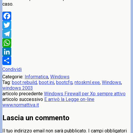
caso.
Facebook
Twitter
Telegram
WhatsApp
LinkedIn
Condividi
Categorie:
Informatica
,
Windows
Tag:
boot rebuild
,
boot.ini
,
bootcfg
,
ntoskrnl.exe
,
Windows
,
windows 2003
articolo precedente
Windows Firewall per Xp sempre attivo
articolo successivo
E arrivò la Legge on-line
www.normattiva.it
Lascia un commento
Il tuo indirizzo email non sarà pubblicato.
I campi obbligatori