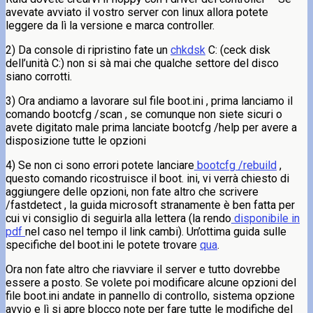
avevate avviato il vostro server con linux allora potete
leggere da lì la versione e marca controller.
2) Da console di ripristino fate un
chkdsk
C: (ceck disk
dell’unità C:) non si sà mai che qualche settore del disco
siano corrotti.
3) Ora andiamo a lavorare sul file boot.ini , prima lanciamo il
comando bootcfg /scan , se comunque non siete sicuri o
avete digitato male prima lanciate bootcfg /help per avere a
disposizione tutte le opzioni
4) Se non ci sono errori potete lanciare
bootcfg /rebuild
,
questo comando ricostruisce il boot. ini, vi verrà chiesto di
aggiungere delle opzioni, non fate altro che scrivere
/fastdetect , la guida microsoft stranamente è ben fatta per
cui vi consiglio di seguirla alla lettera (la rendo
disponibile in
pdf
nel caso nel tempo il link cambi). Un’ottima guida sulle
specifiche del boot.ini le potete trovare
qua
.
Ora non fate altro che riavviare il server e tutto dovrebbe
essere a posto. Se volete poi modificare alcune opzioni del
file boot.ini andate in pannello di controllo, sistema opzione
avvio e lì si apre blocco note per fare tutte le modifiche del