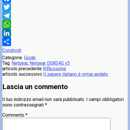
Facebook
Twitter
Telegram
WhatsApp
LinkedIn
Condividi
Categorie:
Guide
Tag:
Netgear
,
Netgear DG834G v3
articolo precedente
Riflessione
articolo successivo
Il sapere italiano è ormai andato
Lascia un commento
Il tuo indirizzo email non sarà pubblicato.
I campi obbligatori
sono contrassegnati
*
Commento
*