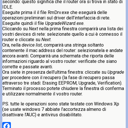
secondo: questo significa che il router ora si trova in stato di
IDLE.
Eseguite prima il il file RmDrv.exe che eseguirà delle
operazioni preliminari sul driver dell’interfaccia di rete.
Eseguite quindi il file
UpgradeWizard.exe
.
Cliccando su
Next
nella prima finestra comparirà una lista dei
vostri devices di rete: selezionate quello a cui è connesso il
router e cliccate su
Next
.
Ora, nella
device list
, comparirà una stringa soltanto
contenente il mac address del router: selezionatela e andate
ancora avanti. Comparirà una schermata che riporta delle
informazioni riguardo al vostro router: verificate che siano
corrette e passate avanti.
Ora siete in presenza dell’ultima finestra: cliccate su
Upgrade
per procedere con il recupero (la fase di recupero passa
attraverso tre stadi: Erasing EEPROM, Upgrade, Verification).
Terminato il processo potete chiudere la finestra di conferma
e utilizzare normalmente il vostro router.
P.S. tutte le operazioni sono state testate con Windows Xp
(se usate windows 7 abbiate l’accortezza almeno di
disattivare l’AUC) e antivirus disabilitato.