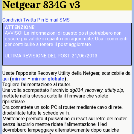
Netgear 834G v3
Condividi
Twitta
Pin
E-mail
SMS
ATTENZIONE
:
AVVISO! Le informazioni di questo post potrebbero non
essere più valide in quanto non aggiornate. Usa i commenti
per contribuire a tenere il post aggiornato.
ULTIMA REVISIONE DEL POST: 21/06/2013
Usate l’apposita Recovery Utility della Netgear, scaricabile da
qui
(
mirror
–
mirror globale
)
.
Togliere l’alimentazione al router.
Una volta scompattato l’archivio
dg834_recovery_utility.zip
,
mettete nella stessa cartella il firmware che volete
ripristinare.
Ora connettete un solo PC al router mediante cavo di rete,
disabilitate tutte le schede wi-fi.
Mantenere premuto il pulsantino di reset sul retro del router
senza lasciarlo mentre ridate l’alimentazione: i led
dovrebbero lampeggiare alternativamente dopo qualche