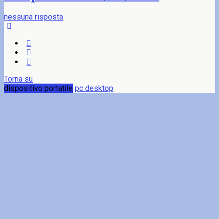
nessuna risposta
Torna su
dispositivo portatile
pc desktop