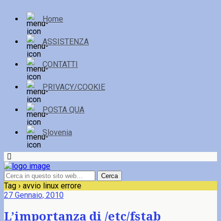
Home
ASSISTENZA
CONTATTI
PRIVACY/COOKIE
POSTA QUA
Slovenia
Tag › avvio linux errore
27 Gennaio, 2010
L’importanza di /etc/fstab