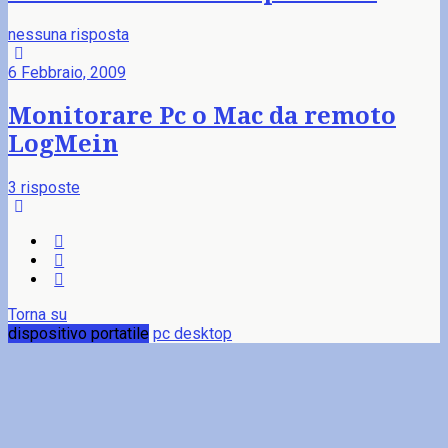
nessuna risposta
6 Febbraio, 2009
Monitorare Pc o Mac da remoto
LogMein
3 risposte
Torna su
dispositivo portatile
pc desktop