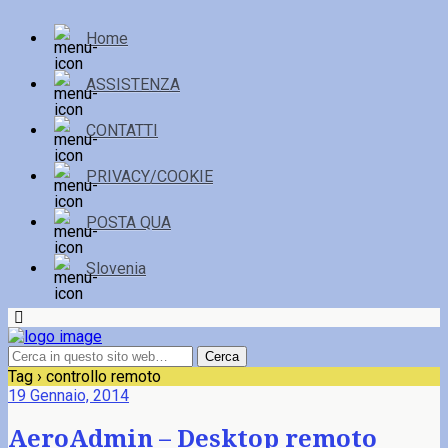
Home
ASSISTENZA
CONTATTI
PRIVACY/COOKIE
POSTA QUA
Slovenia
Tag › controllo remoto
19 Gennaio, 2014
AeroAdmin – Desktop remoto