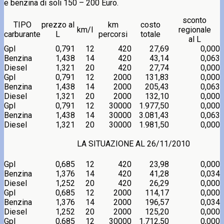
e benzina di soli 150 – 200 Euro.
sconto
TIPO
prezzo al
km
costo
km/l
regionale
carburante
L
percorsi
totale
al L
Gpl
0,791
12
420
27,69
0,000
Benzina
1,438
14
420
43,14
0,063
Diesel
1,321
20
420
27,74
0,000
Gpl
0,791
12
2000
131,83
0,000
Benzina
1,438
14
2000
205,43
0,063
Diesel
1,321
20
2000
132,10
0,000
Gpl
0,791
12
30000
1.977,50
0,000
Benzina
1,438
14
30000
3.081,43
0,063
Diesel
1,321
20
30000
1.981,50
0,000
LA SITUAZIONE AL 26/11/2010
Gpl
0,685
12
420
23,98
0,000
Benzina
1,376
14
420
41,28
0,034
Diesel
1,252
20
420
26,29
0,000
Gpl
0,685
12
2000
114,17
0,000
Benzina
1,376
14
2000
196,57
0,034
Diesel
1,252
20
2000
125,20
0,000
Gpl
0,685
12
30000
1.712,50
0,000