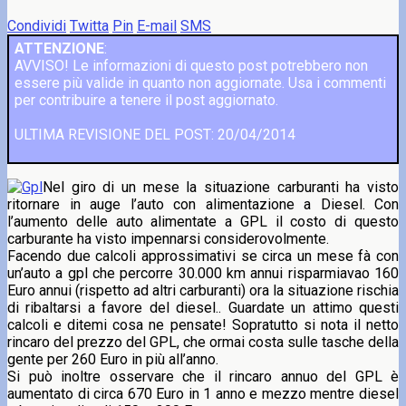
Condividi
Twitta
Pin
E-mail
SMS
ATTENZIONE
:
AVVISO! Le informazioni di questo post potrebbero non
essere più valide in quanto non aggiornate. Usa i commenti
per contribuire a tenere il post aggiornato.
ULTIMA REVISIONE DEL POST: 20/04/2014
Nel giro di un mese la situazione carburanti ha visto
ritornare in auge l’auto con alimentazione a Diesel. Con
l’aumento delle auto alimentate a GPL il costo di questo
carburante ha visto impennarsi considerovolmente.
Facendo due calcoli approssimativi se circa un mese fà con
un’auto a gpl che percorre 30.000 km annui risparmiavao 160
Euro annui (rispetto ad altri carburanti) ora la situazione rischia
di ribaltarsi a favore del diesel.. Guardate un attimo questi
calcoli e ditemi cosa ne pensate! Sopratutto si nota il netto
rincaro del prezzo del GPL, che ormai costa sulle tasche della
gente per 260 Euro in più all’anno.
Si può inoltre osservare che il rincaro annuo del GPL è
aumentato di circa 670 Euro in 1 anno e mezzo mentre diesel