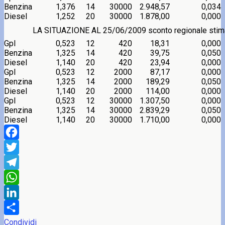
Benzina
1,376
14
30000
2.948,57
0,034
Diesel
1,252
20
30000
1.878,00
0,000
LA SITUAZIONE AL 25/06/2009 sconto regionale stim
Gpl
0,523
12
420
18,31
0,000
Benzina
1,325
14
420
39,75
0,050
Diesel
1,140
20
420
23,94
0,000
Gpl
0,523
12
2000
87,17
0,000
Benzina
1,325
14
2000
189,29
0,050
Diesel
1,140
20
2000
114,00
0,000
Gpl
0,523
12
30000
1.307,50
0,000
Benzina
1,325
14
30000
2.839,29
0,050
Diesel
1,140
20
30000
1.710,00
0,000
Facebook
Twitter
Telegram
WhatsApp
LinkedIn
Condividi